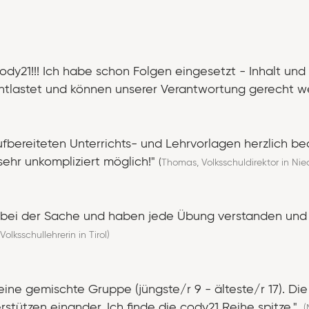
dy21!!! Ich habe schon Folgen eingesetzt - Inhalt und Au
d entlastet und können unserer Verantwortung gerecht w
aufbereiteten Unterrichts- und Lehrvorlagen herzlich 
ehr unkompliziert möglich!"
(
Thomas, Volksschuldirektor in Nie
g bei der Sache und haben jede Übung verstanden und 
Volksschullehrerin in Tirol)
eine gemischte Gruppe (jüngste/r 9 - älteste/r 17). Die
rstützen einander. Ich finde die cody21 Reihe spitze."
(