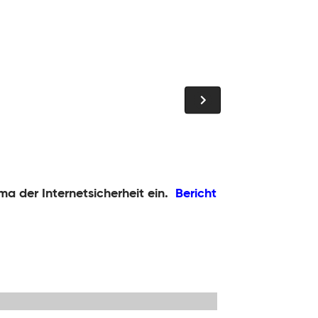
"Das ganze Sch
ma der Internetsicherheit ein.
Bericht