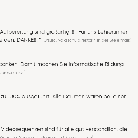
fbereitung sind großartig!!!!!! Für uns Lehrer:innen
erden. DANKE!!! "
(
Ursula, Volksschuldirektorin in der Steiermark)
bedanken. Damit machen Sie informatische Bildung
derösterreich)
zu 100% ausgeführt. Alle Daumen waren bei einer
 Videosequenzen sind für alle gut verständlich, die
Michaela, Sonderschullehrerin in Oberösterreich)