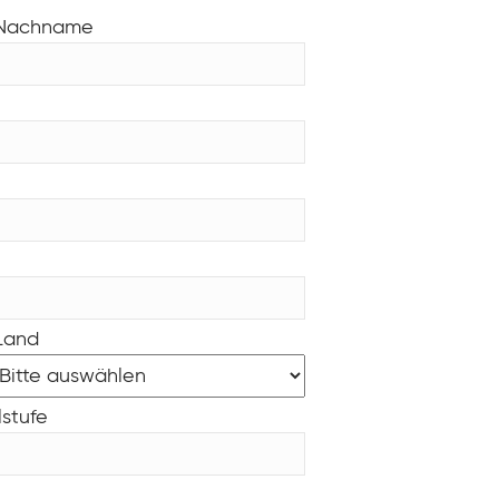
Nachname
Land
lstufe