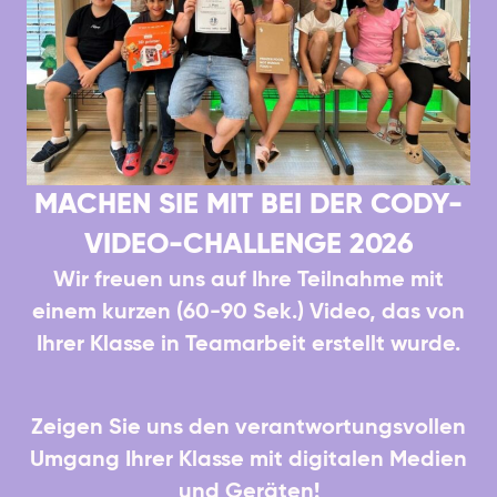
MACHEN SIE MIT BEI DER CODY-
VIDEO-CHALLENGE 2026
Wir freuen uns auf Ihre Teilnahme mit
einem kurzen (60-90 Sek.) Video, das von
Ihrer Klasse in Teamarbeit erstellt wurde.
Zeigen Sie uns den verantwortungsvollen
Umgang Ihrer Klasse mit digitalen Medien
und Geräten!