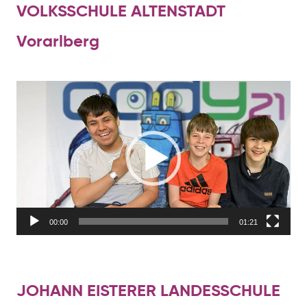
VOLKSSCHULE ALTENSTADT
Vorarlberg
Video-
Player
00:00
01:21
JOHANN EISTERER LANDESSCHULE